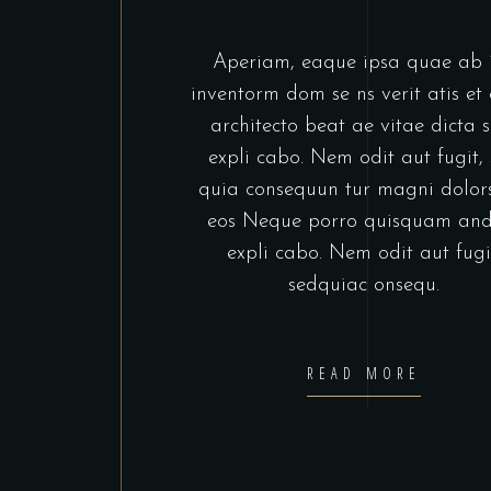
Aperiam, eaque ipsa quae ab i
inventorm dom se ns verit atis et
architecto beat ae vitae dicta 
expli cabo. Nem odit aut fugit,
quia consequun tur magni dolors
eos Neque porro quisquam and
expli cabo. Nem odit aut fugi
sedquiac onsequ.
READ MORE