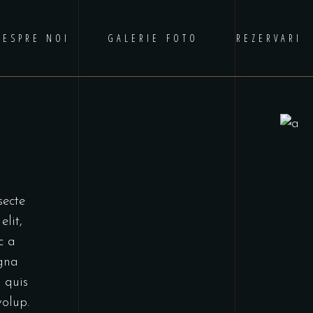
DESPRE NOI
GALERIE FOTO
REZERVARI
secte
elit,
c a
gna
 quis
volup.