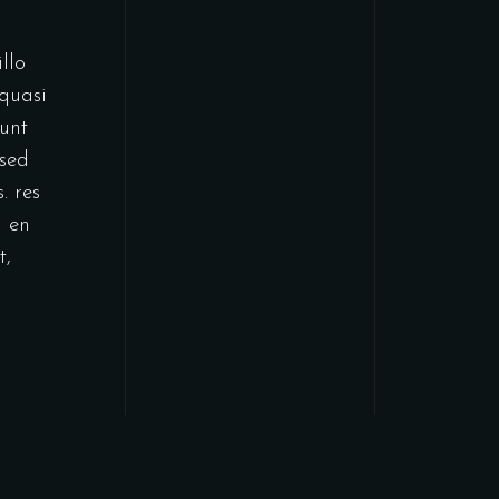
llo
 quasi
sunt
 sed
. res
 en
t,